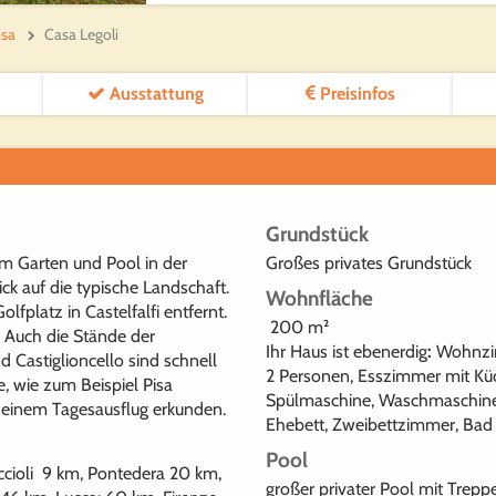
isa
Casa Legoli
Ausstattung
Preisinfos
Grundstück
em Garten und Pool in der
Großes privates Grundstück
k auf die typische Landschaft.
Wohnfläche
fplatz in Castelfalfi entfernt.
200 m²
. Auch die Stände der
Ihr Haus ist ebenerdig
:
Wohnzim
nd Castiglioncello sind schnell
2 Personen, Esszimmer mit Küc
e, wie zum Beispiel Pisa
Spülmaschine, Waschmaschine,
 einem Tagesausflug erkunden.
Ehebett, Zweibettzimmer, Bad
Pool
eccioli 9 km, Pontedera 20 km,
großer privater Pool mit Tre