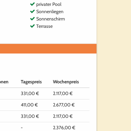
privater Pool
Sonnenliegen
Sonnenschirm
Terrasse
onen
Tagespreis
Wochenpreis
331,00 €
2.117,00 €
411,00 €
2.677,00 €
331,00 €
2.117,00 €
-
2.376,00 €