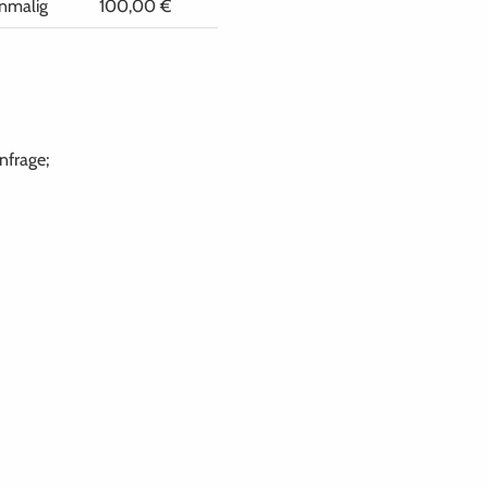
inmalig
100,00 €
nfrage;