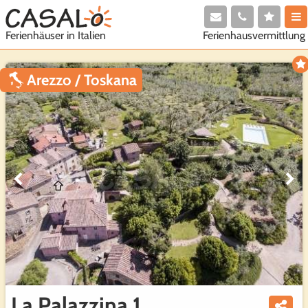
Ferienhausvermittlung
Ferienhäuser in Italien
Arezzo / Toskana
La Palazzina 1