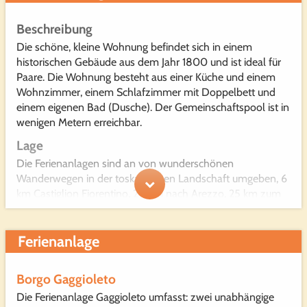
Beschreibung
Die schöne, kleine Wohnung befindet sich in einem
historischen Gebäude aus dem Jahr 1800 und ist ideal für
Paare. Die Wohnung besteht aus einer Küche und einem
Wohnzimmer, einem Schlafzimmer mit Doppelbett und
einem eigenen Bad (Dusche). Der Gemeinschaftspool ist in
wenigen Metern erreichbar.
Lage
Die Ferienanlagen sind an von wunderschönen
Wanderwegen in der toskanischen Landschaft umgeben, 6
km Castiglion Fiorentino, 20 km nach Arezzo, 25 km zum
Trasimenischer See
Ferienanlage
Wohnfläche
Borgo Gaggioleto
Alle Apartments sind ausgestattet mit: Sat-TV,
Waschküche, Geschirrspüler, Kühlschrank, Backofen,
Die Ferienanlage Gaggioleto umfasst: zwei unabhängige