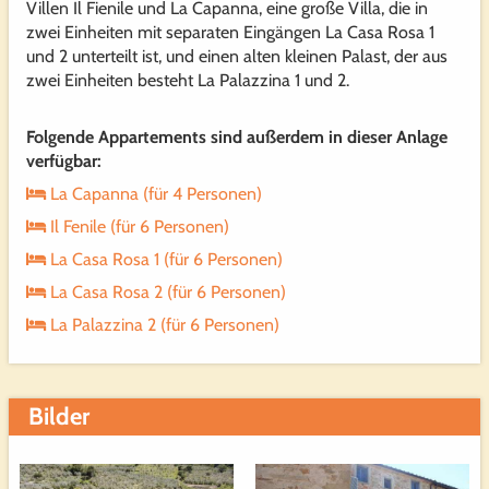
Haartrockner, Telefon, WLAN, Heizung und Klimaanlage.
Villen Il Fienile und La Capanna, eine große Villa, die in
zwei Einheiten mit separaten Eingängen La Casa Rosa 1
Pool
und 2 unterteilt ist, und einen alten kleinen Palast, der aus
Der große Gemeinschaftspool ist über 14 x 7 m groß,
zwei Einheiten besteht La Palazzina 1 und 2.
zudem gibt es einen Whirpool mit Hydro-Massage für bis
zu acht Personen.
Folgende Appartements sind außerdem in dieser Anlage
verfügbar:
La Capanna (für 4 Personen)
Il Fenile (für 6 Personen)
La Casa Rosa 1 (für 6 Personen)
La Casa Rosa 2 (für 6 Personen)
La Palazzina 2 (für 6 Personen)
Bilder