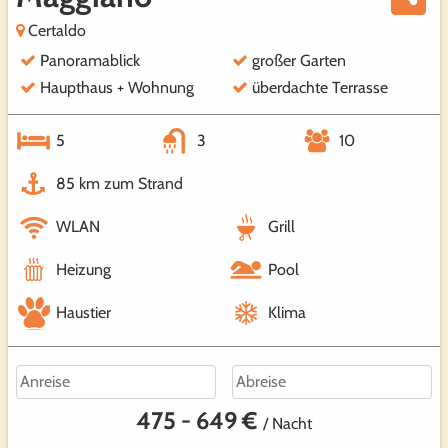
Certaldo
Panoramablick
großer Garten
Haupthaus + Wohnung
überdachte Terrasse
5
3
10
85 km zum Strand
WLAN
Grill
Heizung
Pool
Haustier
Klima
475 - 649 €
/ Nacht