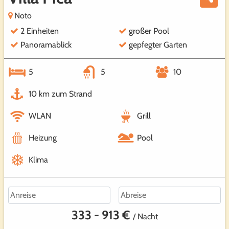
Noto
2 Einheiten
großer Pool
Panoramablick
gepfegter Garten
5
5
10
10 km zum Strand
WLAN
Grill
Heizung
Pool
Klima
333 - 913 €
/ Nacht