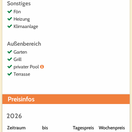
Pool
Sonstiges
privater Pool (9,7 x 3,7 Meter; Tiefe 1,5 m) mit
Fön
Salzreinigungssystem
Heizung
Klimaanlage
Außenbereich
Garten
Grill
privater Pool
Terrasse
Preisinfos
2026
Zeitraum
bis
Tagespreis
Wochenpreis