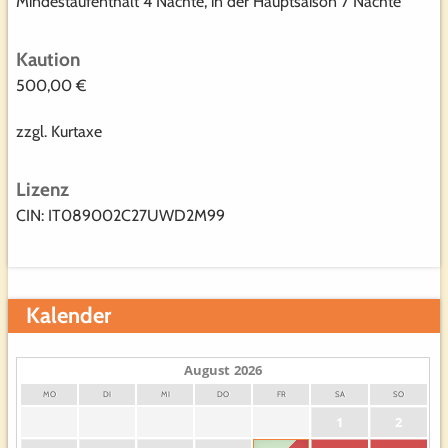
Mindestaufenthalt 4 Nächte, in der Hauptsaison 7 Nächte
Kaution
500,00 €
zzgl. Kurtaxe
Lizenz
CIN: IT089002C27UWD2M99
Kalender
August
2026
MO
DI
MI
DO
FR
SA
SO
1
2