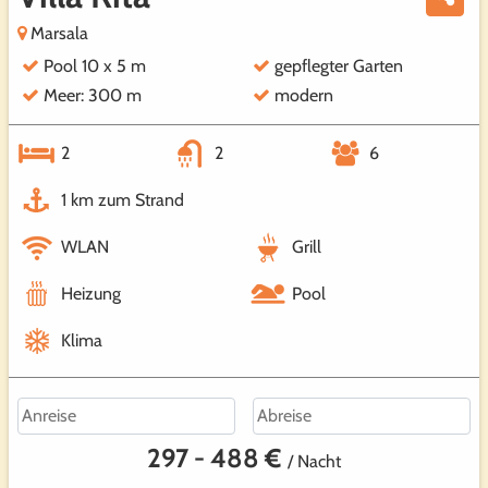
Marsala
Pool 10 x 5 m
gepflegter Garten
Meer: 300 m
modern
2
2
6
1 km zum Strand
WLAN
Grill
Heizung
Pool
Klima
297 - 488 €
/ Nacht