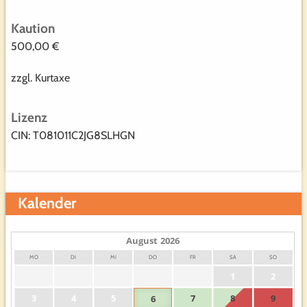
Kaution
500,00 €
zzgl. Kurtaxe
Lizenz
CIN: T081011C2JG8SLHGN
Kalender
August
2026
MO
DI
MI
DO
FR
SA
SO
1
2
3
4
5
7
8
9
6