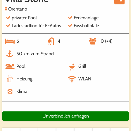
Orentano
privater Pool
Ferienanlage
Ladestadtion für E-Autos
Fussballplatz
6
4
10 (+4)
50 km zum Strand
Pool
Grill
Heizung
WLAN
Klima
Unverbindlich anfragen