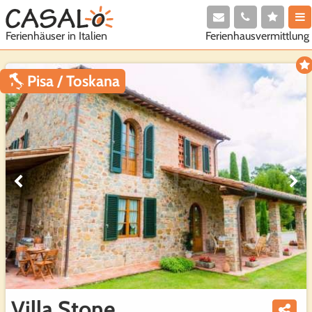
Ferienhausvermittlung
Ferienhäuser in Italien
Pisa / Toskana
Villa Stone