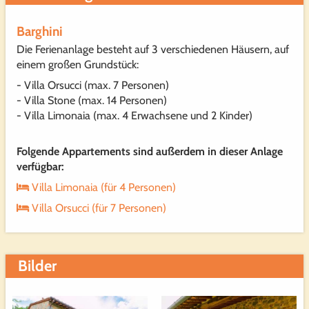
Die Ferienhäuser befinden sich auf einem großen
eingezäunten Grundstück. Es gibt einen Parkplatz mit
Barghini
Ladestadtion für Elektroautos, einen Fussballplatz,
Die Ferienanlage besteht auf 3 verschiedenen Häusern, auf
Volleyballfeld, eine Tischtennisplatte und weitere
einem großen Grundstück:
Spielsachen.
- Villa Orsucci (max. 7 Personen)
Wohnfläche
- Villa Stone (max. 14 Personen)
Erdgeschoss:
- Villa Limonaia (max. 4 Erwachsene und 2 Kinder)
1 x Schlafzimmer mit einem Queensize-Bett
1 x kleines Schlafzimmer mit Etagenbett
Folgende Appartements sind außerdem in dieser Anlage
1 x Schlafsofa
verfügbar:
1. Obergeschoss:
Villa Limonaia (für 4 Personen)
2 x Schlafzimmer mit einem Queensize-Bett
1 x Schlafzimmer mit zwei Einzelbetten und Etagenbett
Villa Orsucci (für 7 Personen)
Desweiteren gibt es ein gutausgestattete Küche, ein
Esszimmer, eine Waschküche, Wohnzimmer mit Kamin
Bilder
und eine private Terrasse mit Grill.
Es gibt 4 Badezimmer, 3 mit Dusche und eines mit
Badewanne.