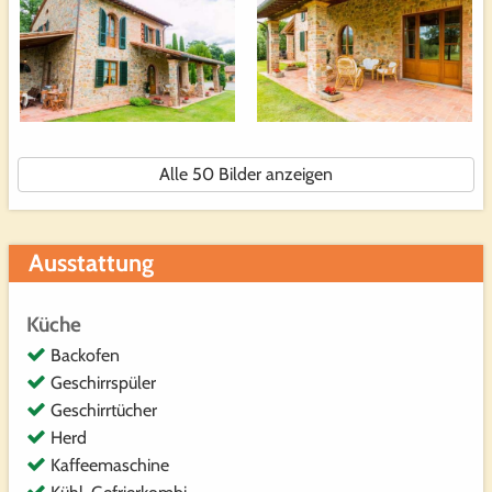
Pool
Es gibt einen großen Gemeinschaftspool 15 m x 6 m, Tiefe:
1,20 bis 2,60 m, der Pool ist beheizbar.
Die Villa Stone hat noch einen privaten Pool
Terrasse
Alle 50 Bilder anzeigen
Private Terrasse mit Grill
Ausstattung
Küche
Backofen
Geschirrspüler
Geschirrtücher
Herd
Kaffeemaschine