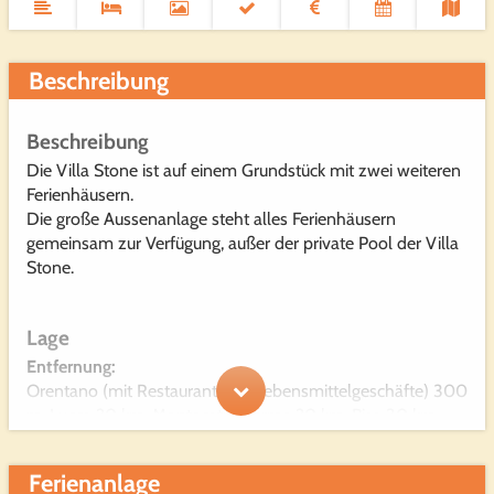
Beschreibung
Beschreibung
Die Villa Stone ist auf einem Grundstück mit zwei weiteren
Ferienhäusern.
Die große Aussenanlage steht alles Ferienhäusern
gemeinsam zur Verfügung, außer der private Pool der Villa
Stone.
Lage
Entfernung:
Orentano (mit Restaurant und Lebensmittelgeschäfte) 300
m, Lucca 20 km, Montecatini Terme 20 km, Pisa 30 km,
Versilia 50 km
Grundstück
Ferienanlage