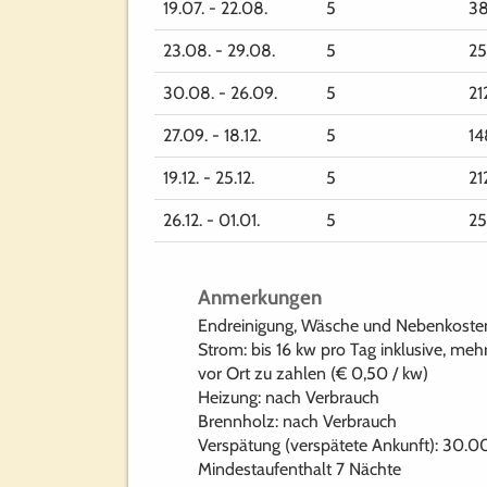
19.07. - 22.08.
5
38
23.08. - 29.08.
5
25
30.08. - 26.09.
5
21
27.09. - 18.12.
5
14
19.12. - 25.12.
5
21
26.12. - 01.01.
5
25
Anmerkungen
Endreinigung, Wäsche und Nebenkosten
Strom: bis 16 kw pro Tag inklusive, meh
vor Ort zu zahlen (€ 0,50 / kw)
Heizung: nach Verbrauch
Brennholz: nach Verbrauch
Verspätung (verspätete Ankunft): 30.0
Mindestaufenthalt 7 Nächte