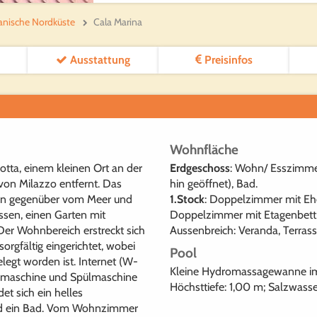
lianische Nordküste
Cala Marina
Ausstattung
Preisinfos
Wohnfläche
otta, einem kleinen Ort an der
Erdgeschoss
: Wohn/ Esszimme
von Milazzo entfernt. Das
hin geöffnet), Bad.
ion gegenüber vom Meer und
1.Stock
: Doppelzimmer mit Eh
assen, einen Garten mit
Doppelzimmer mit Etagenbett,
er Wohnbereich erstreckt sich
Aussenbreich: Veranda, Terrass
orgfältig eingerichtet, wobei
Pool
legt worden ist. Internet (W-
Kleine Hydromassagewanne im F
schmaschine und Spülmaschine
Höchsttiefe: 1,00 m; Salzwasse
et sich ein helles
d ein Bad. Vom Wohnzimmer