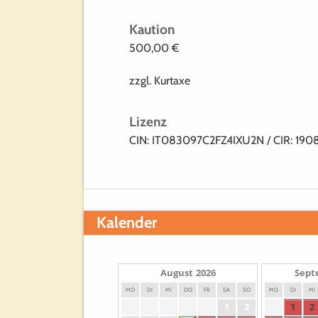
Kaution
500,00 €
zzgl. Kurtaxe
Lizenz
CIN: IT083097C2FZ4IXU2N / CIR: 19
Kalender
August
2026
Sept
MO
DI
MI
DO
FR
SA
SO
MO
DI
MI
1
2
1
2