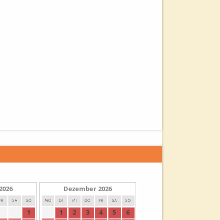
2026
Dezember
2026
FR
SA
SO
MO
DI
MI
DO
FR
SA
SO
1
1
2
3
4
5
6