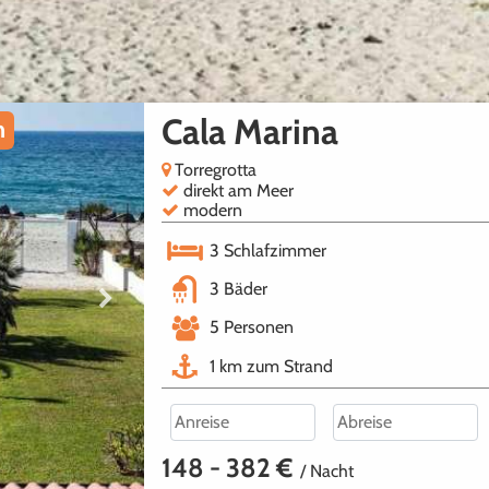
Cala Marina
n
Torregrotta
direkt am Meer
modern
3
Schlafzimmer
3
Bäder
5
Personen
1 km zum Strand
148 - 382 €
/ Nacht