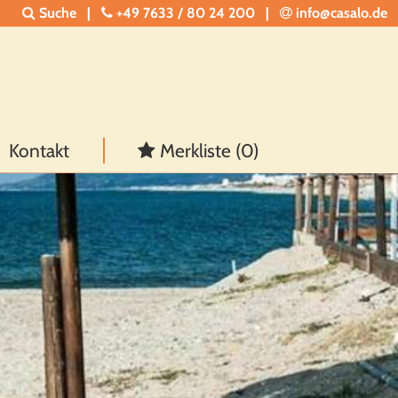
Suche
|
+49 7633 / 80 24 200
|
info@casalo.de
Kontakt
Merkliste (
0
)