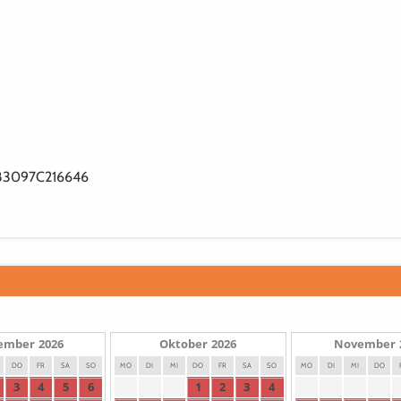
083097C216646
ember
2026
Oktober
2026
November
DO
FR
SA
SO
MO
DI
MI
DO
FR
SA
SO
MO
DI
MI
DO
3
4
5
6
1
2
3
4