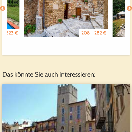
8 - 523 €
208 - 282 €
Das könnte Sie auch interessieren: